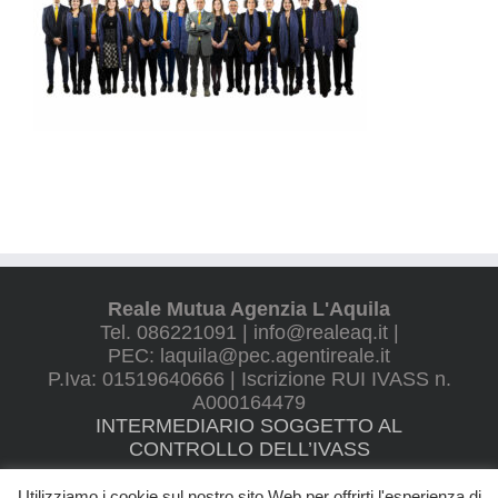
Reale Mutua Agenzia L'Aquila
Tel. 086221091 | info@realeaq.it |
PEC: laquila@pec.agentireale.it
P.Iva: 01519640666 | Iscrizione RUI IVASS n.
A000164479
INTERMEDIARIO SOGGETTO AL
CONTROLLO DELL’IVASS
Utilizziamo i cookie sul nostro sito Web per offrirti l'esperienza di