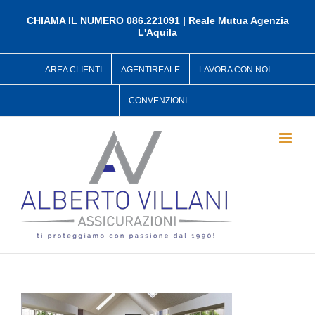
Salta
al
CHIAMA IL NUMERO 086.221091 | Reale Mutua Agenzia
L'Aquila
contenuto
AREA CLIENTI
AGENTIREALE
LAVORA CON NOI
CONVENZIONI