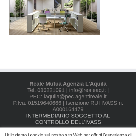
Reale Mutua Agenzia L'Aquila
Tel. 086221091 | info@realeaq.it |
PEC: laquila@pec.agentireale.it
P.Iva: 01519640666 | Iscrizione RUI IVASS n.
A000164479
INTERMEDIARIO SOGGETTO AL
CONTROLLO DELL’IVASS
Utilizziamo i cookie sul nostro sito Web per offrirti l'esperienza di