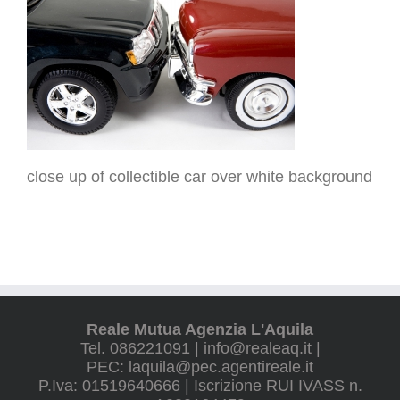
close up of collectible car over white background
Reale Mutua Agenzia L'Aquila
Tel. 086221091 | info@realeaq.it |
PEC: laquila@pec.agentireale.it
P.Iva: 01519640666 | Iscrizione RUI IVASS n.