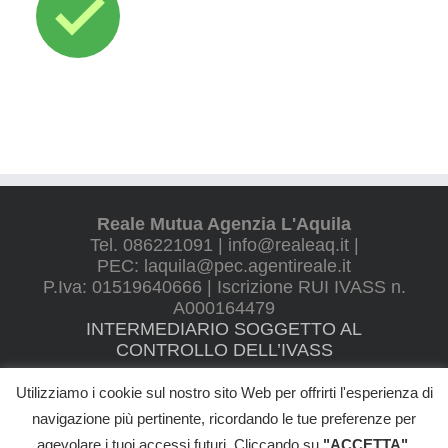
Reale Mutua Agenzia L'Aquila
Tel. 086221091 | info@realeaq.it |
PEC: laquila@pec.agentireale.it
P.Iva: 01519640666 | Iscrizione RUI IVASS n.
A000164479
INTERMEDIARIO SOGGETTO AL
CONTROLLO DELL’IVASS
Utilizziamo i cookie sul nostro sito Web per offrirti l'esperienza di
navigazione più pertinente, ricordando le tue preferenze per
agevolare i tuoi accessi futuri. Cliccando su
"ACCETTA"
,
©
2026 VILLANI ALBERTO - All Rights Reserved |
Informativa Privacy
|