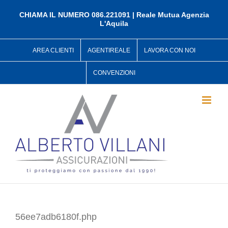
Salta
al
CHIAMA IL NUMERO 086.221091 | Reale Mutua Agenzia
L'Aquila
contenuto
AREA CLIENTI
AGENTIREALE
LAVORA CON NOI
CONVENZIONI
56ee7adb6180f.php