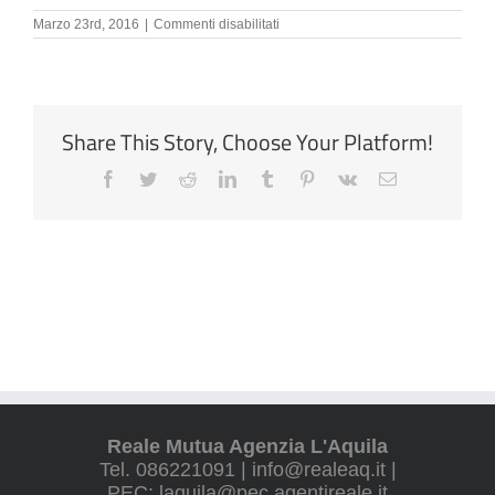
su
Marzo 23rd, 2016
|
Commenti disabilitati
Modulo-
CID
Share This Story, Choose Your Platform!
Facebook
Twitter
Reddit
LinkedIn
Tumblr
Pinterest
Vk
Email
Reale Mutua Agenzia L'Aquila
Tel. 086221091 | info@realeaq.it |
PEC: laquila@pec.agentireale.it