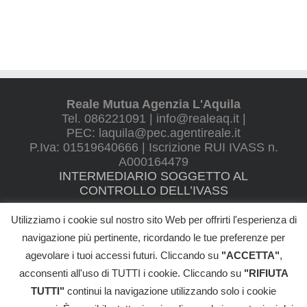
Reale Mutua Agenzia L'Aquila
Tel. 086221091 | info@realeaq.it |
PEC: laquila@pec.agentireale.it
P.Iva: 01519640666 | Iscrizione RUI IVASS n.
A000164479
INTERMEDIARIO SOGGETTO AL
CONTROLLO DELL’IVASS
Utilizziamo i cookie sul nostro sito Web per offrirti l'esperienza di
navigazione più pertinente, ricordando le tue preferenze per
agevolare i tuoi accessi futuri. Cliccando su
"ACCETTA"
,
©
2026 VILLANI ALBERTO - All Rights Reserved |
Informativa Privacy
|
Cookie Policy
|
Reclami
|
Whistleblowing
|
Trasparenza
|
acconsenti all'uso di TUTTI i cookie. Cliccando su
"RIFIUTA
Termini e Condizioni
TUTTI"
continui la navigazione utilizzando solo i cookie
REGOLAMENTO IVASS N. 40/2018