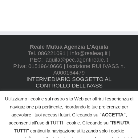
Reale Mutua Agenzia L'Aquila
Tel. 086221091 | info@realeaq.it |
PEC: laquila@pec.agentireale.it
P.Iva: 01519640666 | Iscrizione RUI IVASS n.
A000164479
INTERMEDIARIO SOGGETTO AL
CONTROLLO DELL’IVASS
Utilizziamo i cookie sul nostro sito Web per offrirti l'esperienza di
navigazione più pertinente, ricordando le tue preferenze per
agevolare i tuoi accessi futuri. Cliccando su
"ACCETTA"
,
©
2026 VILLANI ALBERTO - All Rights Reserved |
Informativa Privacy
|
Cookie Policy
|
Reclami
|
Whistleblowing
|
Trasparenza
|
acconsenti all'uso di TUTTI i cookie. Cliccando su
"RIFIUTA
Termini e Condizioni
TUTTI"
continui la navigazione utilizzando solo i cookie
REGOLAMENTO IVASS N. 40/2018