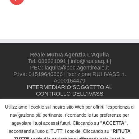
Reale Mutua Agenzia L'Aquila
Tel. 086221091 | info@realeaq.it |
PEC: laquila@pec.agentireale.it
P.Iva: 01519640666 | Iscrizione RUI IVASS n.
A000164479
INTERMEDIARIO SOGGETTO AL
CONTROLLO DELL’IVASS
Utilizziamo i cookie sul nostro sito Web per offrirti l'esperienza di
navigazione più pertinente, ricordando le tue preferenze per
agevolare i tuoi accessi futuri. Cliccando su
"ACCETTA"
,
©
2026 VILLANI ALBERTO - All Rights Reserved |
Informativa Privacy
|
Cookie Policy
|
Reclami
|
Whistleblowing
|
Trasparenza
|
acconsenti all'uso di TUTTI i cookie. Cliccando su
"RIFIUTA
Termini e Condizioni