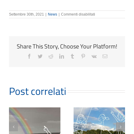
su
Settembre 30th, 2021
|
News
|
Commenti disabilitati
Valore
Vita
Reale
Finanziamento
–
Premio
Unico
Share This Story, Choose Your Platform!
Facebook
Twitter
Reddit
LinkedIn
Tumblr
Pinterest
Vk
Email
Post correlati
Family Care
Opportunità