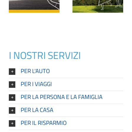
za
Reale
Reale All Life
I NOSTRI SERVIZI
PER L'AUTO
PER I VIAGGI
PER LA PERSONA E LA FAMIGLIA
PER LA CASA
PER IL RISPARMIO